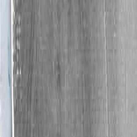
«Красная жажда», «синяя жажда», «золотая ж
принципам визуально-пространственной орга
культуры помещается художником в иной конт
технический метод. В связи с этим первоначаль
Концепция проекта «РАДУЖНАЯ ЖАЖД
Уве
Проект «Радужная жажда» предлагает придать
создать гармоничные светоцветовые акценты в 
«безликих» зрительных полей города.
Проект «Радужная жажда» позиционирует со
действительностью (современное искусство н