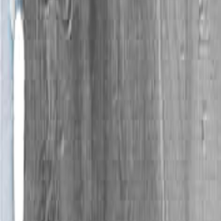
Магнитогорск проектировали на реалиях, постр
мира назывался «важнейшим шагом в развитии о
Русско-американский контекст
В рамках программы «Рукопожатие через океан
взято из известной песни Пола Маккартни) в 
Аниконова в колледже Нью Джерси. Выставк
магнитогорского художника, так как он получ
художников в городе Филадельфия. Индустриаль
металлургическом комбинате в 2006 году, учас
Америке (2008 г.) Проект, воплощенный и в изда
работающей выставке, вызвал в Детройте необыч
Аниконова представлена к участию в престиж
«Челси» в галерее Агора (Нью-Йорк). Кроме т
Выставка современного русского искусства» так
Альянс-факт
«Наша цель в том, чтобы второй по величине
европейских городов. Я уверен, что под моим 
грамотно распределяться. Речь идет о тротуар
будет уделяться повышенное внимание»- сказ
посещении города в июле 2010 года.