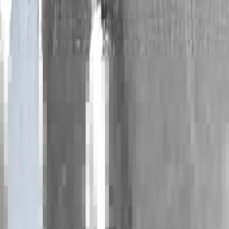
Общественно-политическая, культурно-истор
возникает на пустом месте.
Создать бренд — это значит осознать все достои
Бренд — это быть, а не казаться. Индустриальн
российскими и зарубежными бизнесменами и ко
галерей, населением.
Актуализируя проект «Радужная жажда» городс
Успешное же продвижение бренда «Радужн
администрации к судьбе и престижу вверенног
значит, и о том, что у города есть шансы на разв
P.S. В соответствии с положением о конкурсе и
выхода журнала в свет в редакции отсутствов
конкурс продолжается?!
Текст: ЕЛЕНА РОСЫП