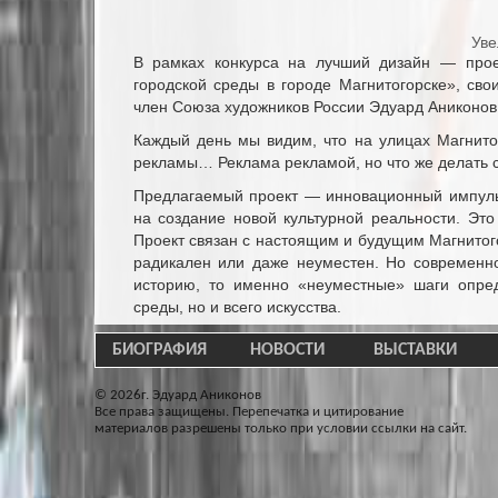
Уве
В рамках конкурса на лучший дизайн — прое
городской среды в городе Магнитогорске», св
член Союза художников России Эдуард Аниконов
Каждый день мы видим, что на улицах Магнито
рекламы… Реклама рекламой, но что же делать с
Предлагаемый проект — инновационный импульс
на создание новой культурной реальности. Это
Проект связан с настоящим и будущим Магнитог
радикален или даже неуместен. Но современно
историю, то именно «неуместные» шаги опред
среды, но и всего искусства.
Проект «Радужная жажда» нашего земляка Эдуа
БИОГРАФИЯ
НОВОСТИ
ВЫСТАВКИ
Warhol Foundation for the Visual Arts
. Думаем, он 
городской среды, и специалистов.
© 2026г. Эдуард Аниконов
Все права защищены. Перепечатка и цитирование
Исторический контекст
материалов разрешены только при условии ссылки на сайт.
Магнитогорск — это феномен, город-завод, проду
должны были создать архитектуру невиданного с