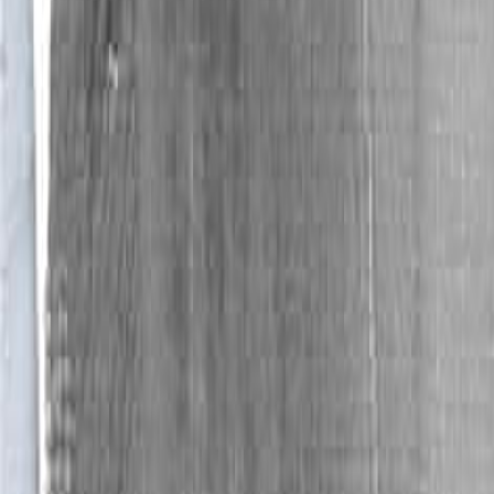
Выполняя поручение главы региона, в Магнито
созданию комфортной и эстетически привлекател
В задачи конкурса входило создание оригиналь
авторская убедительно сформулированная смысл
эстетического, художественного, объемно-п
предлагаемого участка жилой застройки.
Данное проектное решение стало творчес
неординарных задач в области эстетической и 
среды с учетом применения современных ме
профессионального опыта работы.
Художественный контекст
Индустриальное пространство — это сакрал
пропитано мифологией. Новая промышленная р
своего пафоса и однозначности. Способ пром
претерпел эволюцию от завода начала XX века
индустриальное пространство воспринимается н
У произведений поп-арта есть одна общая черта
дискредитированных формах; этот демарш соот
раз, когда живопись впадает в избыточный манье