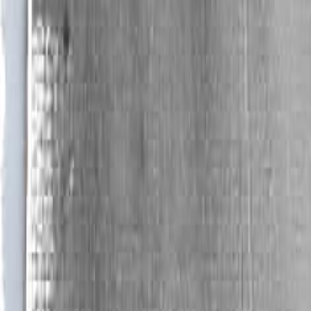
реальность). При реализации проекта происхо
жизненного пространства города: искусство возв
Альянс-факт
Не секрет, что некоторые дома в нашем горо
застройка которых велась в 60-90 годы.
Центральная улица города - проспект Ленина со
важный участок, проходящий от улицы Грязнов
проезд и оставляет удручающее впечатление у 
просили обратить особое внимание.
Проблемы, которые решает проект
При активном строительстве и изменении архит
рекламы с архитектурой зданий и сооружен
фрагментарное экранирование глухих торцов
восприятия архитектурно-пространственных к
архитектурных особенностей объектов. Созда
современного города. Проект предлагает сме
сторону искусства живописи, способного гармон
Предполагаемый эффект проекта
1. Эксперимент по опосредованному влиянию «и