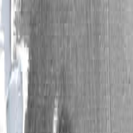
рекламы.
2. Размещение работ проекта на самых значим
ул.Грязнова, пересечение проспекта К. Маркса 
ул. Завенягина и т.д. даст эффект опосредованно
3. Эксперимент по опосредованному влиянию «и
технологий и стратегий в культуре города.
Проект «РАДУЖНАЯ ЖАЖДА» —культурн
Уве
В условиях конкуренции за привлечение внешн
становится бренд региона или города, он пер
понятный этим группам, и многократно усиливае