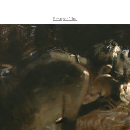
В галерею "Ню"