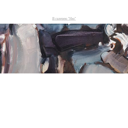
В галерею "Ню"