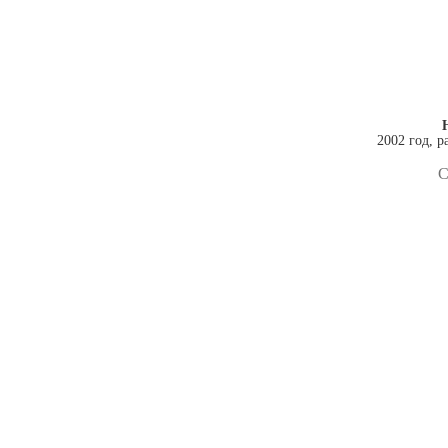
2002 год, р
С