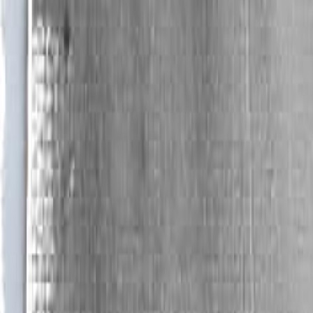
ценностями, способными уцелеть лишь в музе
укрыты патиной времени и оживляющие их номер
былой славе и могуществе. Они остывают на на
теплом когда-то прикасавшихся к ним рук. 
родословная начиналась в XVII веке, с уди
сохранивших очарование рукотворности (схожую
популярные книги Якова Перельмана о занимате
чертежи стали электронными, экраны гибк
технологическая работа оказалась незамет
очевидности и даже аттракционности механи
контролю над своим железным детищем, видитс
даже романсовая нота слышится мне среди мах
приведу цитату из стихотворения, написанного 
пускает; / Мне все время он вторит, / Подпевае
поем, / Нам не скучно…» (Иван Доронин. См.: По
самоописания говорит о былой слитности чел
давнишнюю рационально-романтическую ли
откликается в образах «Механизмов». Так что
именно это видение антитезы в тематизаци
впоследствии поводом к его личному общению с
Среди отечественных, да и мировых живо
фигуративистов, из западных (не трогая велик