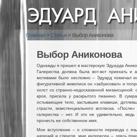
Главная
>
Статьи
>
Выбор Аниконова
Выбор Аниконова
Однажды я пришел в мастерскую Эдуарда Аниконо
Галеристка должна была вот-вот приехать и а
мотивами было несложно – Эдуард помечал их
фигуративной живописи он «забуксовал» и попр
холст со странно-недосказанной мизансценой:
кроя, присела у раскрытого пианино. В сумр
остывающее тело, застывшие клавиши, дотлевш
страсти, экзистенциального всплеска. «После
галеристка – нет. И это не удивительно, вед
прочесть ее собственное имя.
Мое вступление – о сложности перевода с язы
наречий и сленгов, мне интересен – здесь прис