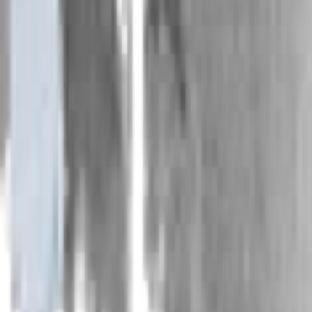
эскапизма как нудизм помнят автора цитаты п
нравы… Тем более было любопытно перечитать у
голый, как мать родила. Ни штанов на нем, ни
человек без карманов — ведь это что же!
эмблематичности в пользу «внутреннего стиля» 
практикам, да и просто те, кто разок съезди
возможное единство человека и природы, немног
отпуске.
Отказ от цивилизации и ее главного маркера 
героиня последнего фильма Сергея Соловьева: 
симптомом новейшего опрощения – оставить люб
по песку в сторону… Чего? Оказывается, в том-т
уйти можно просто в сторону – от всего свое
Подобное состояние и методика его достижени
это такое понятное стремление вернуться к сво
далеким столетним эхом к игрокам и нудист
практически неизвестного Дамиана Шибнева с е
в сверкающее море.
К той же, чрезвычай