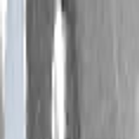
зазор. Не удивительно, что новая тематика пр
Даная (2011) – устойчивость традиционных с
Диптих «Адам» и «Ева» 2006 года сделал пробу
Постепенно усилился графический динамизм,
требуется ухватить конкретное, пульсирующее
Чингиз послал посла, / И такая на кровавом б
пластической составляющей, само направление п
«Обнаженные» могут служить тематическим предд
– назову его эскапистским. Именно так я вижу р
конкретных визуальных заметок с приметами о
катание») к вовлеченности человека в игрову
приемы также меняются: они утрачивают пло
крепнущему нарративу. Так, в последних работа
передается уже цветом не закрашенного грунта
до афоризма. Сходными играми занимались и л
над любой конкретикой (недаром новое словеч
Эскапистская линия усиливается в работах Ан
вынесено за привычные рамки, в зону отдыха
освобождает от вериг действительности, да и 
разворачивают свою нарративную линию в ра
уверенно соединяют крепкую живопись с акт