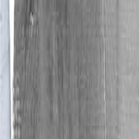
раскрепощения самостоятельного живописног
подобного, он лишь живым и неровным путем жив
Важным моментом в усилении натурного влияния
мысе Фиолент, в Крыму – легендарной Киммерии
уральского Магнитогорска и умышленность севе
южного Крыма. Я не единожды писал, что для
падения солнечных лучей дает одну из самых 
Поля Гогена или Коктебель Максимилиана Воло
тех пор делит свою жизнь на летнюю – южную и
Север совсем не бесплоден, он по-своему уме
художника на металлургическом комбинате Ма
которых все больше освобождается собстве
индустриального романтизма 1930-х (от Алекса
крепкого ремесла выросло доверие к собственн
живописному опыту. Эффектно организующие пр
мотива – формальные приемы оправданы образ
трактуются как место встречи человека и разумн
Работа «Жажда» (2007) стоит особняком в этом
Гапонова-Котешова, выполненных в одни и те ж
постмодернистской всеразъедающей иронии. 
больше натуры, («героическом» – как его обозн