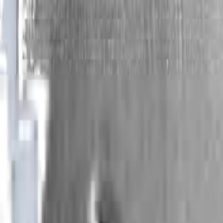
«ближнего круга» – Дмитрия Шорина. Оба эти
тематикой: социальные тупики, чувственные пр
Аниконов мало подвержен постмодернистским и
множество его коллег по цеху с готовностью от
вот отрезвляющая самоирония, а вот демонстр
образов – дескать, знаем, какое тысячелетье
проекты сопровождается подробными авторским
Эйзенштейн с Хиросиге (например, у Арсена С
максимальной распространенности высказывания
в поликультурной сфере. Аниконов сохраняет
медийных информационных потоков, он, как гово
и нагнетаемая актуальность.
Многочисленные и разнохарактерные аниконо
внешней тематизации салонного и демонстрацио
Для большинства художников естественно жела
найденный удачный прием – большая смелость
поверхностной живописности ради внимания к о
лакомой телесности, от изящной картинност
пристальность авторского взгляда, меняя ком
сюжет появлялся из самого человека, из дра
окружающего пространства. Менялся ритм живоп
как «Одиночество» (2010), «Пробуждение» (2010