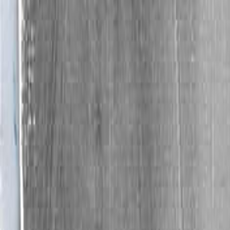
покрытых кузбасским лаком, кемеровских шах
брутальность высвечивается благодаря контрас
бережно пьет. Почти буквальная иллюстрация д
печь отворил, / И пламя его опалило. / Закончив
лица его падал пот, сажи следы…». Я привел эту
жанр Аниконова – в тональности народного, марг
важных источников образности и эмоциональной
В 2008 году Аниконов принимает участие в проек
Лесли Барани (Leslie Barany) – агент и друг л
современной культуре репрезентирует весомое
Дина Хапаева. Готическое общество: морфолог
культурно-политическом контексте исключите
визуальных искусств и окрасившей социальное п
базируются на критике эстетической системы 
одной стороны, и на критике научной картины 
преклонение перед Чужим (от дракона Толкина 
и иерархий, эстетика ужасного и эсхатологическ
готического в современной культуре. Хищный
развивали готическую тему в рамках Carnivor
проекта, механизмы Аниконова, как мне предста
агрессии, в них не скрываются коварные ловушк
существовании, даже – о своем прошлом сущес