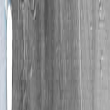
несколько лет от выставки в британском колле
галереях и подняться до участия в Аrt-Expo в Н
Expo в 1998 г. Погружению в западную сред
Филадельфии. Эти и другие разноплановые би
составляющая поведенческой характерис
восприимчивость и отзывчивость, настройк
стерильности, хранимой в пресловутой башне из
творческого метаболизма, когда мир не толь
обмена, но и передает своему контактеру встреч
Ранние работы Аниконова, на мой взгляд, больше
об авторе. У этой живописи множество предков 
и Климт, и Коровин, и эротизм Сомова, и даж
из советских 1970-х (эхо популярной в инте
декоративно-пряные, растительно-цветочные моти
постсоветская жажда невиданной доселе крас
гондолы, французские соборы и прелестные об
ведьмочек. Можно списать это на естественные 
сегодня его многочисленные работы тех лет, 
начало прорастать индивидуальное, аникон
впечатлениях, не сдержанных выдуманной с
накапливалось личное, появлялась собственная т
отказ от рамок символизма (как наиболее о