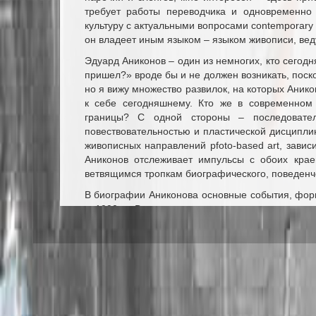
требует работы переводчика и одновременно 
культуру с актуальными вопросами contemporary 
он владеет иным языком – языком живописи, вед
Эдуард Аниконов – один из немногих, кто сегод
пришел?» вроде бы и не должен возникать, поско
но я вижу множество развилок, на которых Аник
к себе сегодняшнему. Кто же в современном 
границы? С одной стороны – последовател
повествовательностью и пластической дисциплин
живописных направлений pfoto-based art, зави
Аниконов отслеживает импульсы с обоих кра
ветвящимся тропкам биографического, поведенче
В биографии Аниконова основные события, фор
в 1990-х. В период разлома эпохи на советс
смешивали частное и геополитическое, экономич
широтой «замеса» отличались и годы обучения 
его крепкой школой живописи, в 1991 году о
российского учебного заведения – ленинградс
московских выставках и, пользуясь тогдашней
прокладывает свою личную и вскоре профессио
доступным, нужно было лишь сделать верный 